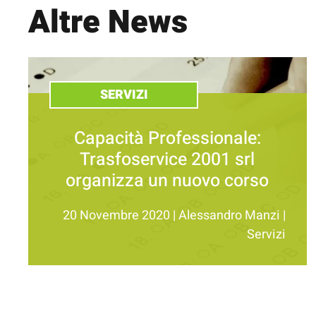
Altre News
SERVIZI
Capacità Professionale:
Trasfoservice 2001 srl
organizza un nuovo corso
20 Novembre 2020
|
Alessandro Manzi
|
Servizi