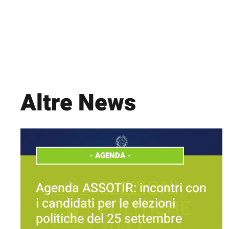
Altre News
-
AGENDA
-
Agenda ASSOTIR: incontri con
i candidati per le elezioni
politiche del 25 settembre