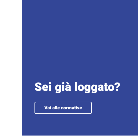
Inv
Sei già loggato?
Vai alle normative