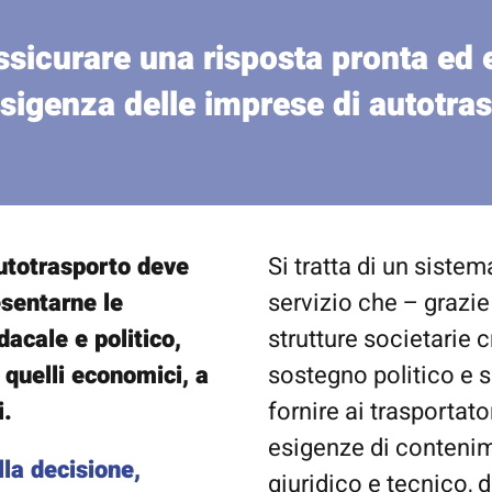
ssicurare una risposta pronta ed 
sigenza delle imprese di autotra
autotrasporto deve
Si tratta di un siste
esentarne le
servizio che – grazie
dacale e politico,
strutture societarie c
 quelli economici, a
sostegno politico e s
i.
fornire ai trasportato
esigenze di contenime
lla decisione,
giuridico e tecnico, 