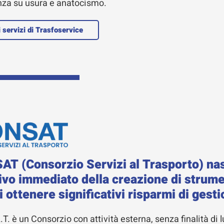
nza su usura e anatocismo.
i servizi di Trasfoservice
SAT (Consorzio Servizi al Trasporto) na
tivo immediato della creazione di strum
i ottenere significativi risparmi di gesti
.T. è un Consorzio con attività esterna, senza finalità di l