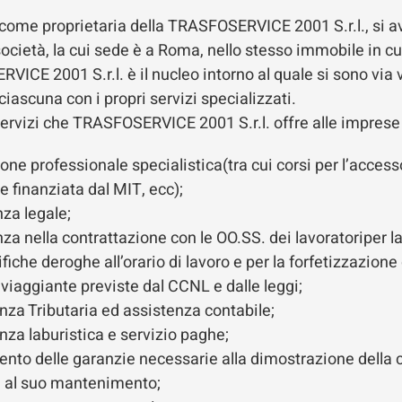
ome proprietaria della TRASFOSERVICE 2001 S.r.l., si avva
società, la cui sede è a Roma, nello stesso immobile in c
ICE 2001 S.r.l. è il nucleo intorno al quale si sono vi
iascuna con i propri servizi specializzati.
 servizi che TRASFOSERVICE 2001 S.r.l. offre alle imprese d
ne professionale specialistica(tra cui corsi per l’accesso
 finanziata dal MIT, ecc);
nza legale;
za nella contrattazione con le OO.SS. dei lavoratoriper la
fiche deroghe all’orario di lavoro e per la forfetizzazione 
viaggiante previste dal CCNL e dalle leggi;
za Tributaria ed assistenza contabile;
za laburistica e servizio paghe;
nto delle garanzie necessarie alla dimostrazione della c
ta al suo mantenimento;