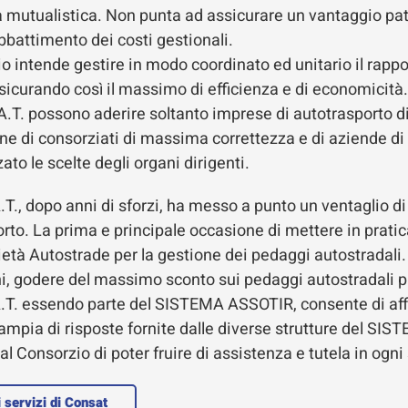
à mutualistica. Non punta ad assicurare un vantaggio pat
abbattimento dei costi gestionali.
io intende gestire in modo coordinato ed unitario il rappor
ssicurando così il massimo di efficienza e di economicità
.T. possono aderire soltanto imprese di autotrasporto di 
ne di consorziati di massima correttezza e di aziende di
ato le scelte degli organi dirigenti.
.T., dopo anni di sforzi, ha messo a punto un ventaglio d
rto. La prima e principale occasione di mettere in pratica 
ietà Autostrade per la gestione dei pedaggi autostradali
i, godere del massimo sconto sui pedaggi autostradali p
A.T. essendo parte del SISTEMA ASSOTIR, consente di aff
ampia di risposte fornite dalle diverse strutture del SI
al Consorzio di poter fruire di assistenza e tutela in og
i servizi di Consat