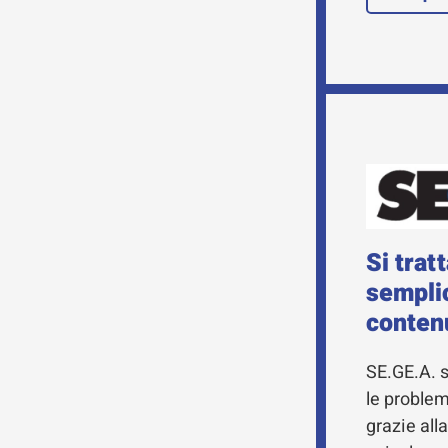
Si trat
sempli
conten
SE.GE.A. s
le problema
grazie all