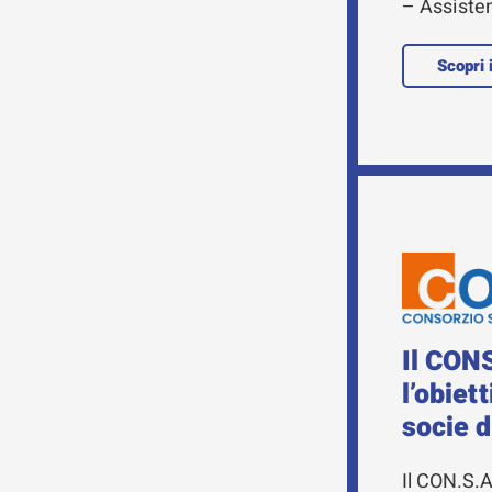
– Assiste
Scopri 
Il CON
l’obiet
socie d
Il CON.S.A