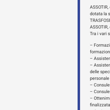
ASSOTIR, c
dotata la 
TRASFOSERV
ASSOTIR, c
Tra i vari
– Formazio
formazione
– Assiste
– Assisten
delle speci
personale 
– Consulen
– Consulen
– Ottenime
finalizza