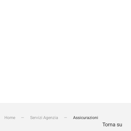
Rispondi alla domanda
*
Quanto fa 15+4?
Invia iscrizione
Home
Servizi Agenzia
Assicurazioni
Torna su