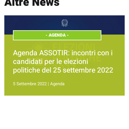
Altre News
-
AGENDA
-
Agenda ASSOTIR: incontri con i
candidati per le elezioni
politiche del 25 settembre 2022
5 Settembre 2022
|
Agenda