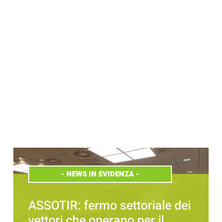
-
NEWS IN EVIDENZA
-
ASSOTIR: fermo settoriale dei
vettori che operano per il