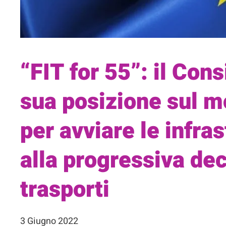
“FIT for 55”: il Cons
sua posizione sul m
per avviare le infra
alla progressiva de
trasporti
3 Giugno 2022