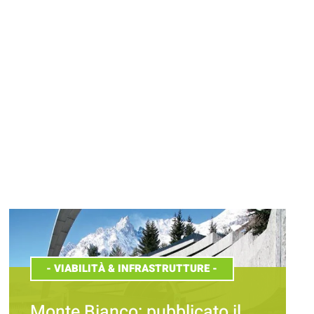
-
VIABILITÀ & INFRASTRUTTURE
-
Monte Bianco: pubblicato il