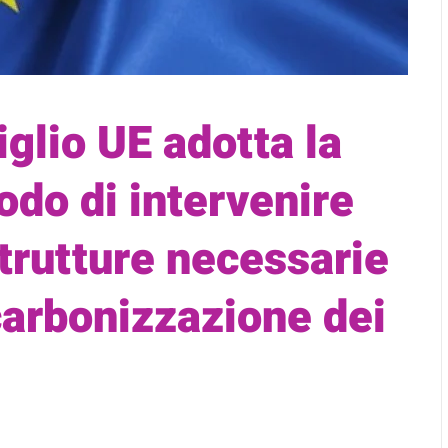
iglio UE adotta la
odo di intervenire
strutture necessarie
carbonizzazione dei