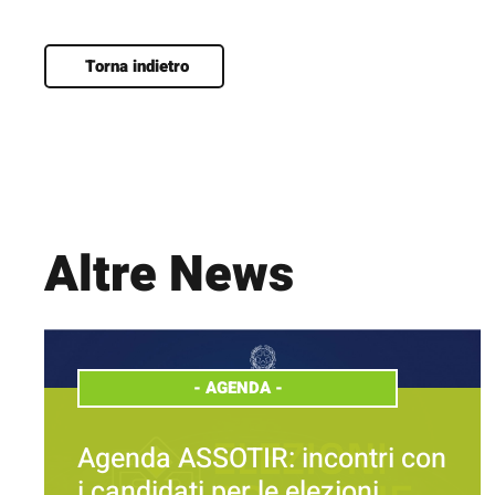
Torna indietro
Altre News
-
AGENDA
-
Agenda ASSOTIR: incontri con
i candidati per le elezioni