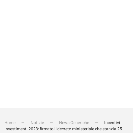
Rispondi alla domanda
*
Quanto fa 15+4?
Invia iscrizione
Home
Notizie
News Generiche
Incentivi
investimenti 2023: firmato il decreto ministeriale che stanzia 25