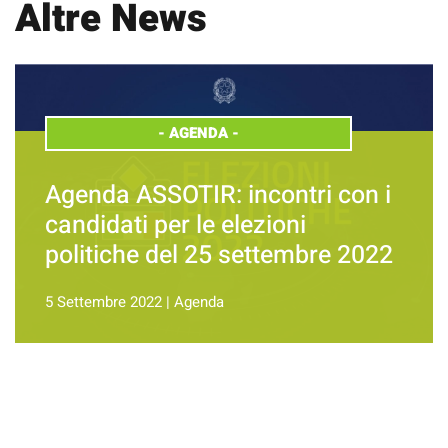
Altre News
-
AGENDA
-
Agenda ASSOTIR: incontri con i
candidati per le elezioni
politiche del 25 settembre 2022
5 Settembre 2022
|
Agenda