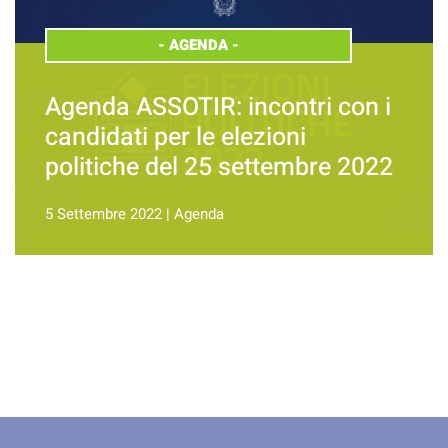
-
AGENDA
-
Agenda ASSOTIR: incontri con i
candidati per le elezioni
politiche del 25 settembre 2022
5 Settembre 2022
|
Agenda