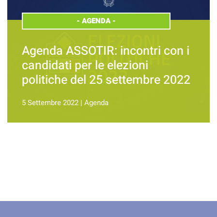
-
AGENDA
-
Agenda ASSOTIR: incontri con i
candidati per le elezioni
politiche del 25 settembre 2022
5 Settembre 2022
|
Agenda