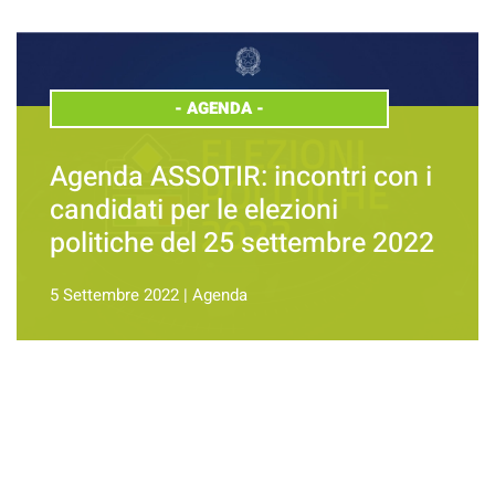
-
AGENDA
-
Agenda ASSOTIR: incontri con i
candidati per le elezioni
politiche del 25 settembre 2022
5 Settembre 2022
|
Agenda