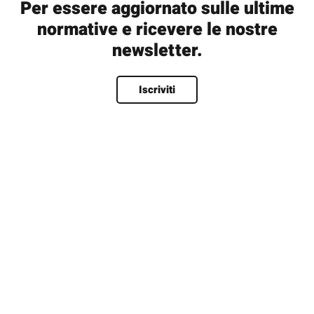
Per essere aggiornato sulle ultime
normative e ricevere le nostre
newsletter.
Nome
*
Iscriviti
Nome
Cognome
Nome utente
*
Email
*
Password
*
Password
Conferma la password