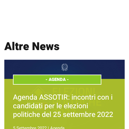
Altre News
-
AGENDA
-
Agenda ASSOTIR: incontri con i
candidati per le elezioni
politiche del 25 settembre 2022
5 Settembre 2022
|
Agenda