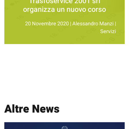
Trasfoservice 2001 srl
organizza un nuovo corso
20 Novembre 2020
|
Alessandro Manzi
|
Servizi
Altre News