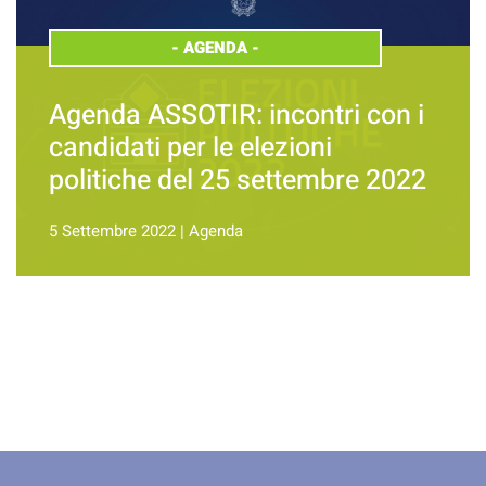
-
AGENDA
-
Agenda ASSOTIR: incontri con i
candidati per le elezioni
politiche del 25 settembre 2022
5 Settembre 2022
|
Agenda