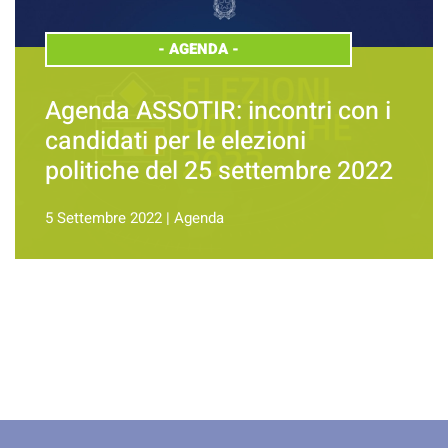
-
AGENDA
-
Agenda ASSOTIR: incontri con i
candidati per le elezioni
politiche del 25 settembre 2022
5 Settembre 2022
|
Agenda