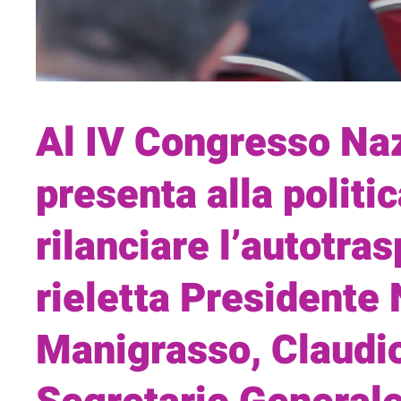
Al IV Congresso Na
presenta alla politi
rilanciare l’autotra
rieletta Presidente
Manigrasso, Claudi