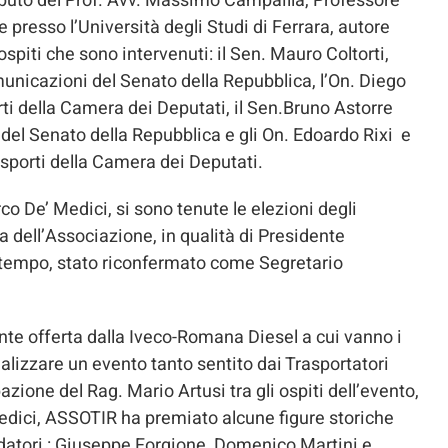
ibuto del Prof. Avv. Massimo Campailla, Professore
e presso l’Università degli Studi di Ferrara, autore
 ospiti che sono intervenuti: il Sen. Mauro Coltorti,
nicazioni del Senato della Repubblica, l’On. Diego
i della Camera dei Deputati, il Sen.Bruno Astorre
el Senato della Repubblica e gli On. Edoardo Rixi e
sporti della Camera dei Deputati.
o De’ Medici, si sono tenute le elezioni degli
 dell’Associazione, in qualità di Presidente
o tempo, stato riconfermato come Segretario
ente offerta dalla Iveco-Romana Diesel a cui vanno i
alizzare un evento tanto sentito dai Trasportatori
zione del Rag. Mario Artusi tra gli ospiti dell’evento,
Medici, ASSOTIR ha premiato alcune figure storiche
ondatori : Giuseppe Forgione, Domenico Martini e