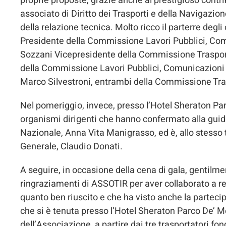
proprie proposte, grazie anche al prestigioso contr
associato di Diritto dei Trasporti e della Navigazion
della relazione tecnica. Molto ricco il parterre degli
Presidente della Commissione Lavori Pubblici, Comu
Sozzani Vicepresidente della Commissione Trasport
della Commissione Lavori Pubblici, Comunicazioni d
Marco Silvestroni, entrambi della Commissione Tra
Nel pomeriggio, invece, presso l’Hotel Sheraton Parc
organismi dirigenti che hanno confermato alla guida
Nazionale, Anna Vita Manigrasso, ed è, allo stess
Generale, Claudio Donati.
A seguire, in occasione della cena di gala, gentilm
ringraziamenti di ASSOTIR per aver collaborato a re
quanto ben riuscito e che ha visto anche la partecipa
che si è tenuta presso l’Hotel Sheraton Parco De’ 
dell’Associazione, a partire dai tre trasportatori f