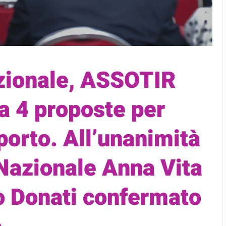
zionale, ASSOTIR
ca 4 proposte per
sporto. All’unanimità
 Nazionale Anna Vita
o Donati confermato