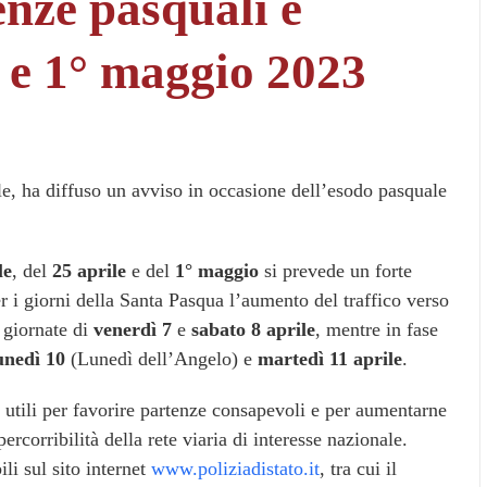
enze pasquali e
le e 1° maggio 2023
ale, ha diffuso un avviso in occasione dell’esodo pasquale
le
, del
25 aprile
e del
1° maggio
si prevede un forte
er i giorni della Santa Pasqua l’aumento del traffico verso
e giornate di
venerdì 7
e
sabato 8 aprile
, mentre in fase
unedì 10
(Lunedì dell’Angelo) e
martedì 11 aprile
.
oni utili per favorire partenze consapevoli e per aumentarne
rcorribilità della rete viaria di interesse nazionale.
li sul sito internet
www.poliziadistato.it
, tra cui il