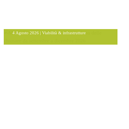
Monte Bianco: pubblicato il
calendario delle chiusure da
settembre a dicembre 2026
4 Agosto 2026
|
Viabilità & infrastrutture