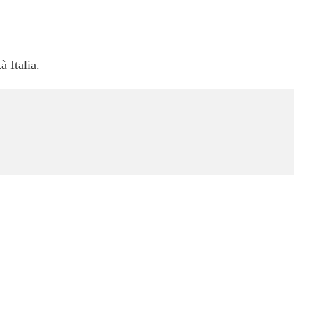
à Italia.
-
NEWS IN EVIDENZA
-