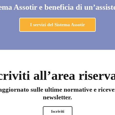
ema Assotir e beneficia di un’assis
I servizi del Sistema Assotir
criviti all’area riserv
aggiornato sulle ultime normative e riceve
newsletter.
Nome
*
Iscriviti