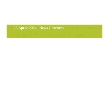
ASSOTIR: fermo settoriale dei
vettori che operano per il gruppo
BRT dal 29 aprile al 3 maggio
23 Aprile 2024
|
News Generiche