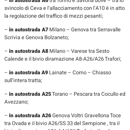
–
in autostrada A6
tra Torino e Savona dove – tra lo
svincolo di Ceva e l’allacciamento con l’A10 è in atto
la regolazione del traffico di mezzi pesanti;
–
in autostrada A7
Milano – Genova tra Serravalle
Scrivia e Genova Bolzaneto;
–
in autostrada A8
Milano – Varese tra Sesto
Calende e il bivio diramazione A8-A26/A26 Trafori;
–
in autostrada
A9
Lainate – Como – Chiasso
sull’intera tratta;
–
in autostrada A25
Torano – Pescara tra Cocullo ed
Avezzano;
–
in autostrada A26
Genova Voltri Gravellona Toce
tra Ovada e il bivio A26/SS 33 del Sempione , tra il