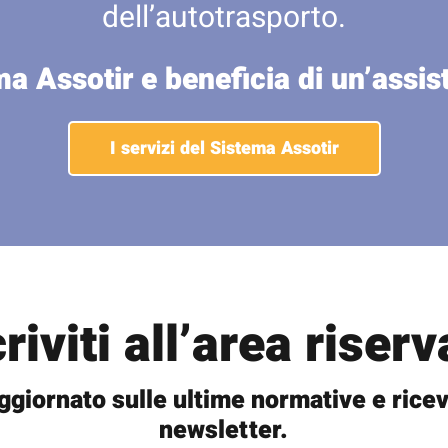
dell’autotrasporto.
ma Assotir e beneficia di un’assi
I servizi del Sistema Assotir
criviti all’area riserv
ggiornato sulle ultime normative e ricev
newsletter.