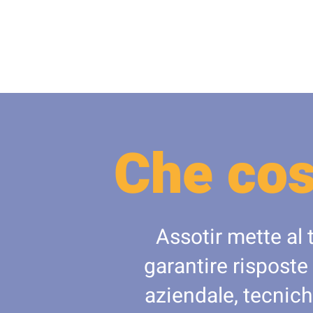
Che cos
Assotir mette al 
garantire risposte
aziendale, tecnich