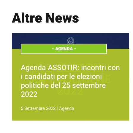
Altre News
-
AGENDA
-
Agenda ASSOTIR: incontri con
i candidati per le elezioni
politiche del 25 settembre
2022
5 Settembre 2022
|
Agenda