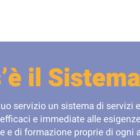
’è il Sistema
tuo servizio un sistema di servizi e
 efficaci e immediate alle esigenze 
e e di formazione proprie di ogni 