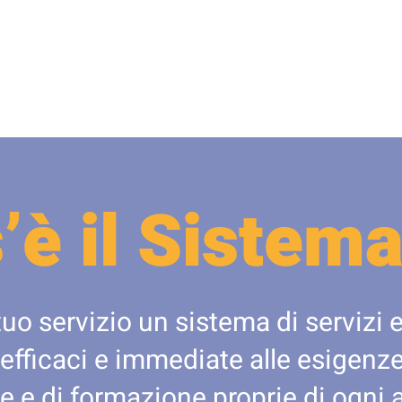
’è il Sistema
tuo servizio un sistema di servizi e
 efficaci e immediate alle esigenze 
e e di formazione proprie di ogni 