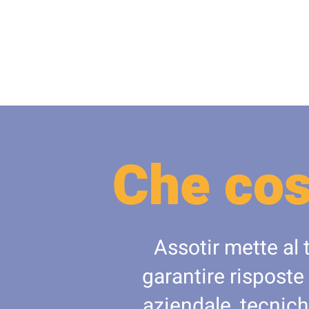
Che cos
Assotir mette al 
garantire risposte
aziendale, tecnich