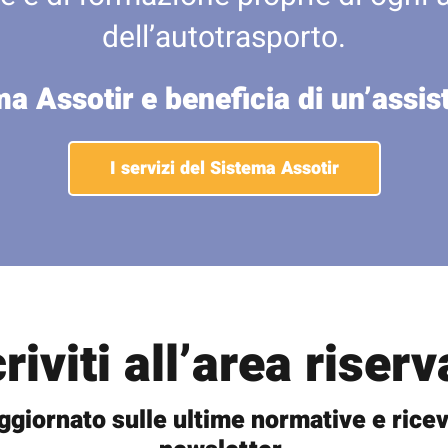
dell’autotrasporto.
ma Assotir e beneficia di un’assi
I servizi del Sistema Assotir
criviti all’area riserv
ggiornato sulle ultime normative e ricev