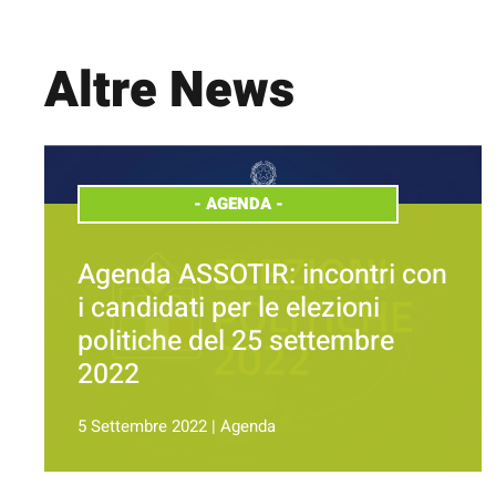
Altre News
-
AGENDA
-
Agenda ASSOTIR: incontri con
i candidati per le elezioni
politiche del 25 settembre
2022
5 Settembre 2022
|
Agenda