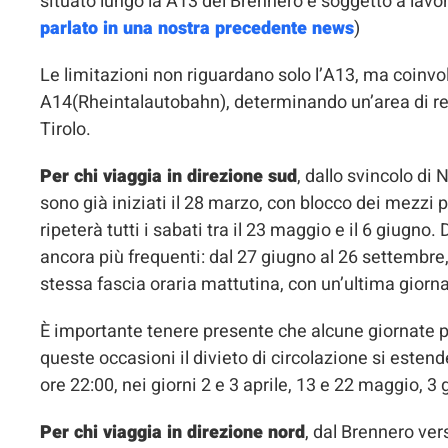
situato lungo la A13 del Brennero e soggetto a lavo
parlato in una nostra precedente news
)
Le limitazioni non riguardano solo l’A13, ma coinv
A14(Rheintalautobahn), determinando un’area di rest
Tirolo.
Per chi viaggia in direzione sud
, dallo svincolo di 
sono già iniziati il 28 marzo, con blocco dei mezzi p
ripeterà tutti i sabati tra il 23 maggio e il 6 giugno.
ancora più frequenti: dal 27 giugno al 26 settembre
stessa fascia oraria mattutina, con un’ultima giorn
È importante tenere presente che alcune giornate p
queste occasioni il divieto di circolazione si estend
ore 22:00, nei giorni 2 e 3 aprile, 13 e 22 maggio, 3 
Per chi viaggia in direzione nord
, dal Brennero ver