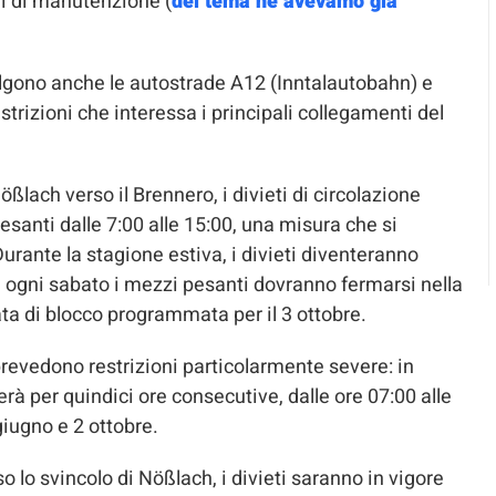
ri di manutenzione (
del tema ne avevamo già
olgono anche le autostrade A12 (Inntalautobahn) e
rizioni che interessa i principali collegamenti del
Nößlach verso il Brennero, i divieti di circolazione
esanti dalle 7:00 alle 15:00, una misura che si
 Durante la stagione estiva, i divieti diventeranno
, ogni sabato i mezzi pesanti dovranno fermarsi nella
ata di blocco programmata per il 3 ottobre.
revedono restrizioni particolarmente severe: in
erà per quindici ore consecutive, dalle ore 07:00 alle
giugno e 2 ottobre.
so lo svincolo di Nößlach, i divieti saranno in vigore