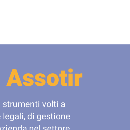
 Assotir
 strumenti volti a
legali, di gestione
azienda nel settore