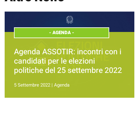
-
AGENDA
-
Agenda ASSOTIR: incontri con i
candidati per le elezioni
politiche del 25 settembre 2022
5 Settembre 2022
|
Agenda