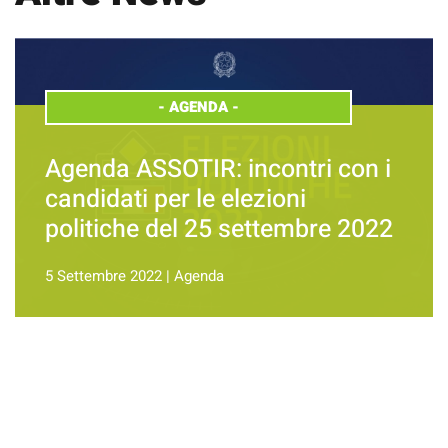
-
AGENDA
-
Agenda ASSOTIR: incontri con i
candidati per le elezioni
politiche del 25 settembre 2022
5 Settembre 2022
|
Agenda