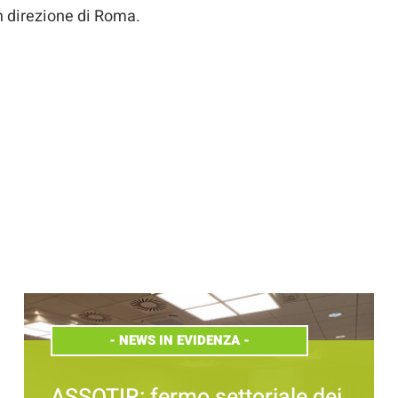
n direzione di Roma.
-
NEWS IN EVIDENZA
-
ASSOTIR: fermo settoriale dei