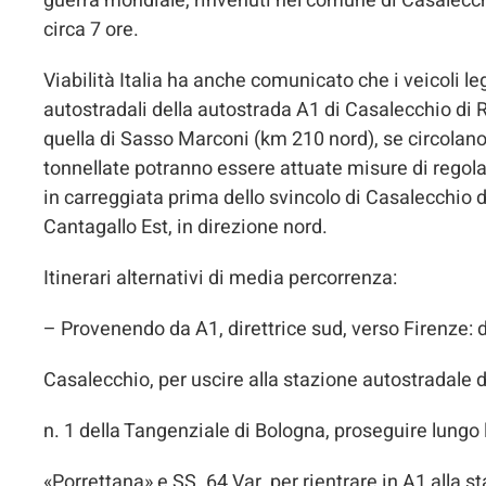
guerra mondiale, rinvenuti nel comune di Casalecch
circa 7 ore.
Viabilità Italia ha anche comunicato che i veicoli 
autostradali della autostrada A1 di Casalecchio di 
quella di Sasso Marconi (km 210 nord), se circolano 
tonnellate potranno essere attuate misure di regolaz
in carreggiata prima dello svincolo di Casalecchio di
Cantagallo Est, in direzione nord.
Itinerari alternativi di media percorrenza:
– Provenendo da A1, direttrice sud, verso Firenze: 
Casalecchio, per uscire alla stazione autostradale d
n. 1 della Tangenziale di Bologna, proseguire lungo 
«Porrettana» e SS. 64 Var, per rientrare in A1 alla 