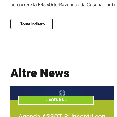
percorrere la E45 «Orte-Ravenna» da Cesena nord i
Torna indietro
Altre News
-
AGENDA
-
Agenda ASSOTIR: incontri con