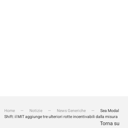
Quanto fa 1+4?
Invia iscrizione
Home
Notizie
News Generiche
Sea Modal
Shift: il MIT aggiunge tre ulteriori rotte incentivabili dalla misura
Torna su