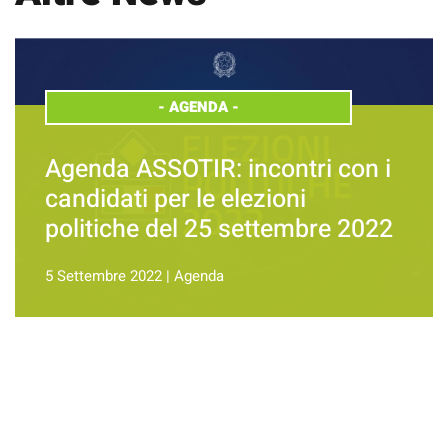
-
AGENDA
-
Agenda ASSOTIR: incontri con i
candidati per le elezioni
politiche del 25 settembre 2022
5 Settembre 2022
|
Agenda