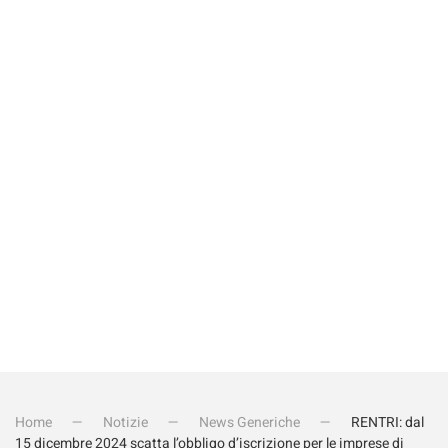
Rispondi alla domanda
*
Quanto fa 15+4?
Invia iscrizione
Home
Notizie
News Generiche
RENTRI: dal
15 dicembre 2024 scatta l’obbligo d’iscrizione per le imprese di