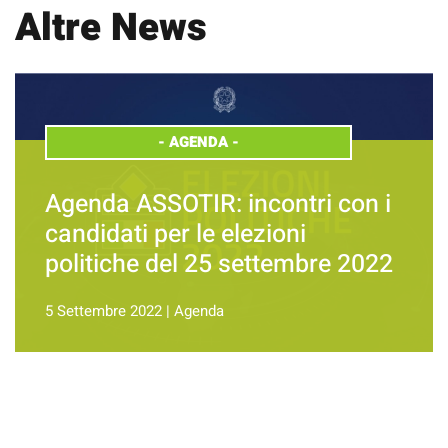
Altre News
-
AGENDA
-
Agenda ASSOTIR: incontri con i
candidati per le elezioni
politiche del 25 settembre 2022
5 Settembre 2022
|
Agenda