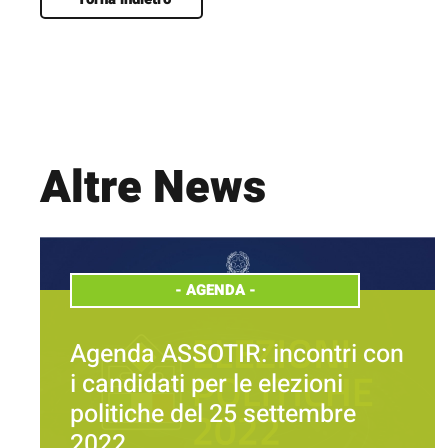
Altre News
-
AGENDA
-
Agenda ASSOTIR: incontri con
i candidati per le elezioni
politiche del 25 settembre
2022