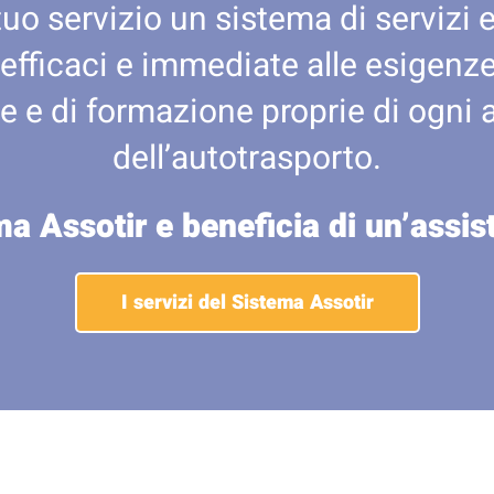
tuo servizio un sistema di servizi e
 efficaci e immediate alle esigenze 
e e di formazione proprie di ogni 
dell’autotrasporto.
ma Assotir e beneficia di un’assi
I servizi del Sistema Assotir