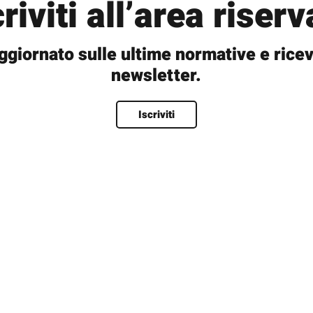
criviti all’area riserv
ggiornato sulle ultime normative e ricev
newsletter.
Nome
*
Iscriviti
Nome
Cognome
Nome utente
*
Email
*
Password
*