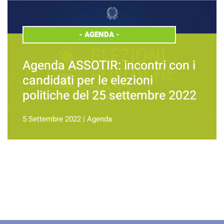
-
AGENDA
-
Agenda ASSOTIR: incontri con i
candidati per le elezioni
politiche del 25 settembre 2022
5 Settembre 2022
|
Agenda