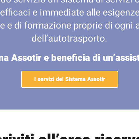
 efficaci e immediate alle esigenze 
e e di formazione proprie di ogni 
dell’autotrasporto.
ma Assotir e beneficia di un’assi
I servizi del Sistema Assotir