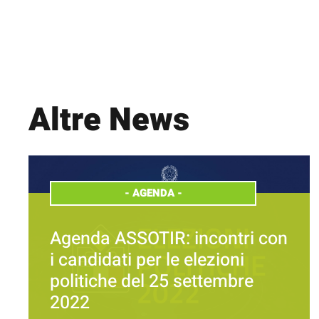
Altre News
-
AGENDA
-
Agenda ASSOTIR: incontri con
i candidati per le elezioni
politiche del 25 settembre
2022