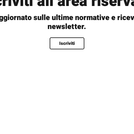
criviti all’area riserv
ggiornato sulle ultime normative e ricev
newsletter.
Nome
*
Iscriviti
Nome
Cognome
Nome utente
*
Email
*
Password
*