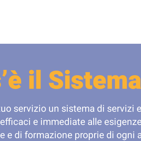
’è il Sistema
tuo servizio un sistema di servizi e
 efficaci e immediate alle esigenze 
e e di formazione proprie di ogni 