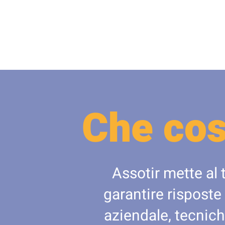
Che cos
Assotir mette al 
garantire risposte
aziendale, tecnich