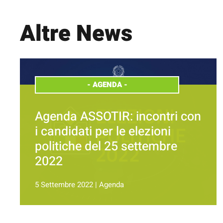
Altre News
-
AGENDA
-
Agenda ASSOTIR: incontri con
i candidati per le elezioni
politiche del 25 settembre
2022
5 Settembre 2022
|
Agenda