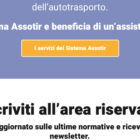
dell’autotrasporto.
ma Assotir e beneficia di un’assi
I servizi del Sistema Assotir
criviti all’area riserv
ggiornato sulle ultime normative e ricev
newsletter.