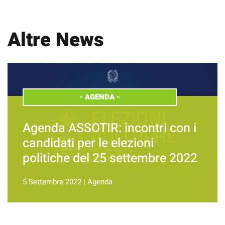
Altre News
-
AGENDA
-
Agenda ASSOTIR: incontri con i
candidati per le elezioni
politiche del 25 settembre 2022
5 Settembre 2022
|
Agenda