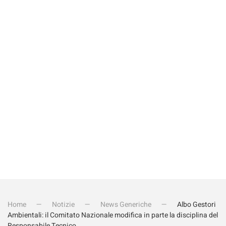
Rispondi alla domanda
*
Quanto fa 15+4?
Invia iscrizione
Home
Notizie
News Generiche
Albo Gestori
Ambientali: il Comitato Nazionale modifica in parte la disciplina del
Responsabile Tecnico