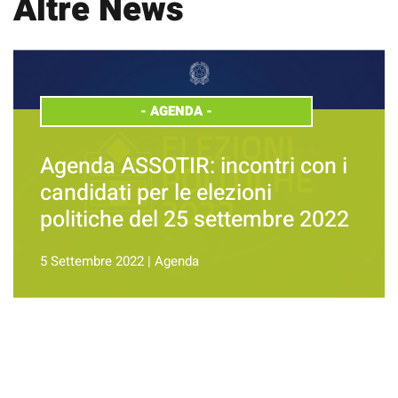
Altre News
-
AGENDA
-
Agenda ASSOTIR: incontri con i
candidati per le elezioni
politiche del 25 settembre 2022
5 Settembre 2022
|
Agenda