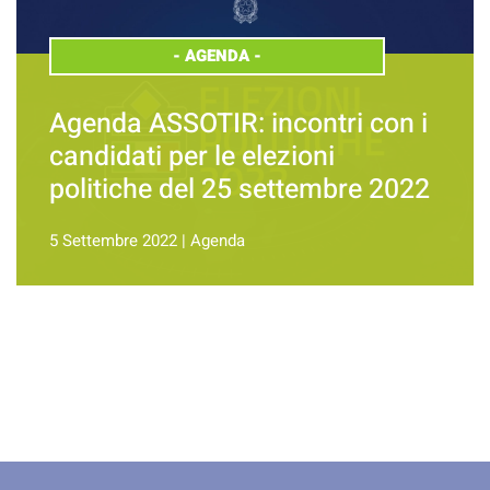
-
AGENDA
-
Agenda ASSOTIR: incontri con i
candidati per le elezioni
politiche del 25 settembre 2022
5 Settembre 2022
|
Agenda