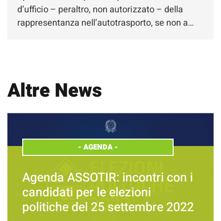
d’ufficio – peraltro, non autorizzato – della
rappresentanza nell’autotrasporto, se non a…
Altre News
-
AGENDA
-
Agenda ASSOTIR: incontri con i
candidati per le elezioni
politiche del 25 settembre 2022